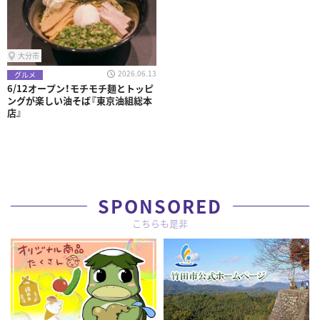
大分市
2026.06.13
グルメ
6/12オープン！モチモチ麺とトッピ
ングが楽しい油そば『東京油組総本
店』
SPONSORED
こちらも是非