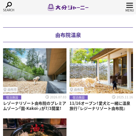
由布院温泉
由布市
由布市
2026.07.03
2025.11.16
宿泊施設
宿泊施設
レゾーナリゾート由布院のプレミア
11/16オープン！愛犬と一緒に温泉
ムゾーン「圍-Kakoi-」が7/3開業！
旅行『レジーナリゾート由布院』