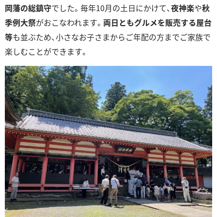
岡藩の総鎮守
でした。毎年10月の土日にかけて、
夜神楽
や
秋
季例大祭
がおこなわれます。
両日ともグルメを販売する屋台
等
も並ぶため、小さなお子さまからご年配の方までご家族で
楽しむことができます。