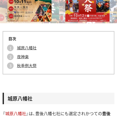
城原八幡社
夜神楽
秋季例大祭
城原八幡社
『
城原八幡社
』は、豊後八幡七社にも選定されかつての
豊後