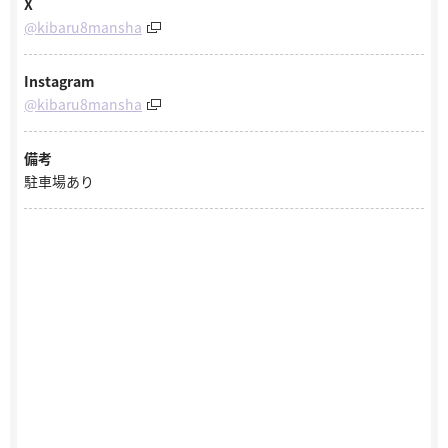
X
@kibaru8mansha
Instagram
@kibaru8mansha
備考
駐車場あり