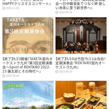
HAPPYクリスマスコンサート』
会〜日中韓音楽でつなぐ絆 新し
い未来に誓う新世界〜』
2021.11.05
2022.05.14
【終了】9/23開催！TAKETA室内オ
【終了】9/10は竹田！9/11は佐伯！
ーケストラ九州『第3回定期演奏
定期演奏会『RENTARO室内オー
会〜Spirit of RENTARO 2022-
ケストラ九州』
23 廉太郎とその時代〜』
2023.08.10
2022.09.04