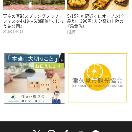
天空の春彩スプリングフラワー
5/15別府駅近くにオープン！全
フェスタ4/19～6/8開催『くじゅ
品均一390円！大分県初上陸の
う花公園』
『鳥貴族』
2025.04.12
[注目]