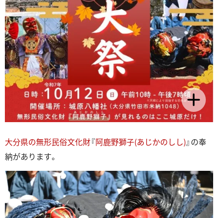
大分県の無形民俗文化財
『
阿鹿野獅子(あじかのしし)
』の奉
納があります。