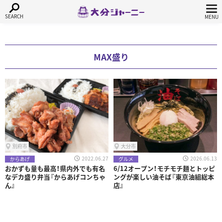
MAX盛り
別府市
大分市
2022.06.27
2026.06.13
からあげ
グルメ
おかずも量も最高！県内外でも有名
6/12オープン！モチモチ麺とトッピ
なデカ盛り弁当『からあげコンちゃ
ングが楽しい油そば『東京油組総本
ん』
店』