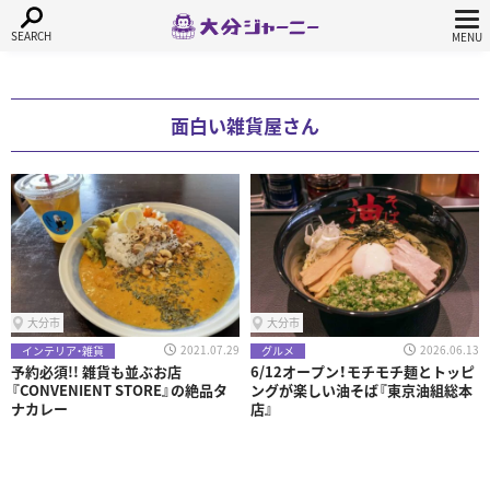
面白い雑貨屋さん
大分市
大分市
2021.07.29
2026.06.13
インテリア・雑貨
グルメ
予約必須!! 雑貨も並ぶお店
6/12オープン！モチモチ麺とトッピ
『CONVENIENT STORE』の絶品タ
ングが楽しい油そば『東京油組総本
ナカレー
店』