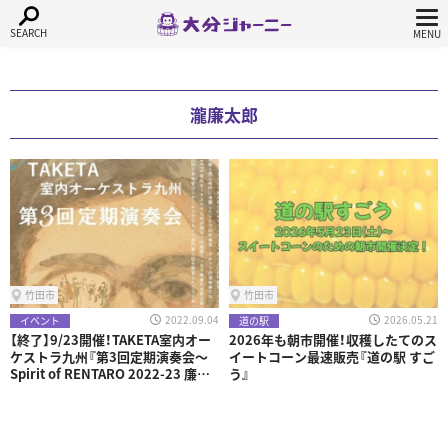
瀧廉太郎
竹田市
竹田市
2022.09.04
2026.05.21
イベント
道の駅
【終了】9/23開催！TAKETA室内オー
2026年も朝市開催！収穫したてのス
ケストラ九州『第3回定期演奏会〜
イートコーン最速販売『道の駅 すご
Spirit of RENTARO 2022-23 廉太
う』
郎とその時代〜』