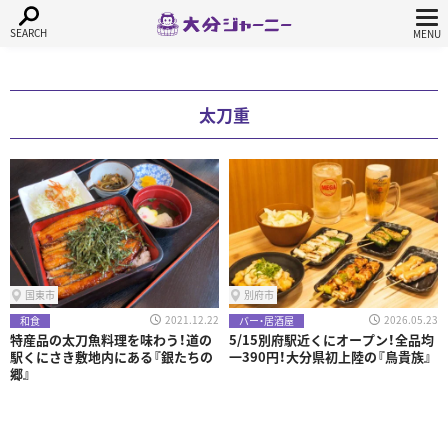
太刀重
国東市
別府市
2021.12.22
2026.05.23
和食
バー・居酒屋
特産品の太刀魚料理を味わう！道の
5/15別府駅近くにオープン！全品均
駅くにさき敷地内にある『銀たちの
一390円！大分県初上陸の『鳥貴族』
郷』