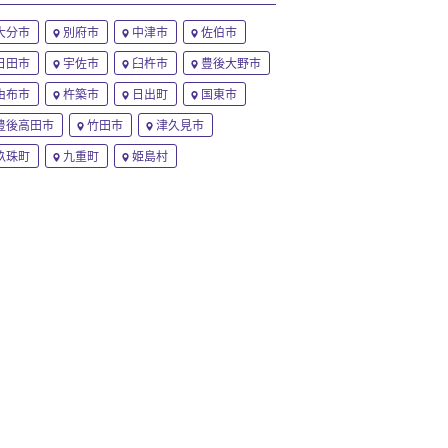
大分市
別府市
中津市
佐伯市
日田市
宇佐市
臼杵市
豊後大野市
由布市
杵築市
日出町
国東市
豊後高田市
竹田市
津久見市
玖珠町
九重町
姫島村