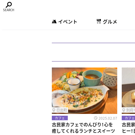
イベント
グルメ
日出町
別府
2025.02.07
カフェ
カフェ
古民家カフェでのんびり！心を
古民
癒してくれるランチとスイーツ
ヒー！