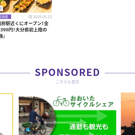
市
2026.05.23
居酒屋
5別府駅近くにオープン！全
390円！大分県初上陸の
族』
SPONSORED
こちらも是非