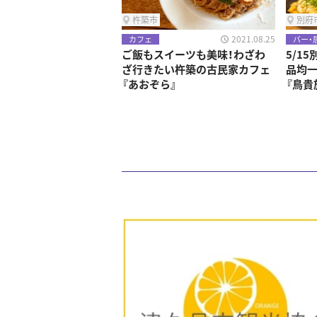
杵築市
別府
2021.08.25
カフェ
バー・
ご飯もスイーツも美味！わざわ
5/1
ざ行きたい杵築の古民家カフェ
品均一
『あおぞら』
『鳥貴