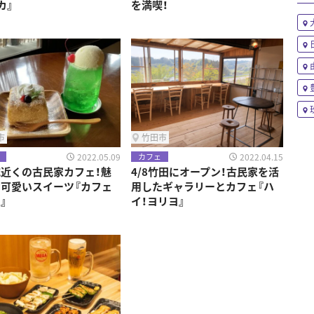
カ』
を満喫！
市
竹田市
2022.05.09
2022.04.15
カフェ
近くの古民家カフェ！魅
4/8竹田にオープン！古民家を活
可愛いスイーツ『カフェ
用したギャラリーとカフェ『ハ
』
イ！ヨリヨ』