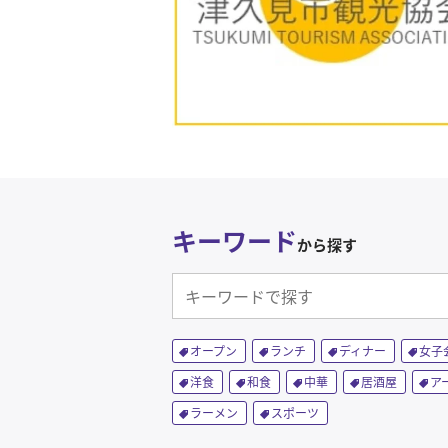
キーワード
から探す
オープン
ランチ
ディナー
女子
洋食
和食
中華
居酒屋
ア
ラーメン
スポーツ