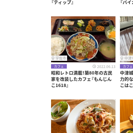
『ティップ』
『バイ
宇佐市
中津
2022.06.13
カフェ
カフェ
昭和レトロ満載！築80年の古民
中津城
家を改装したカフェ『もんじん
力的な
こ1618』
こはこ