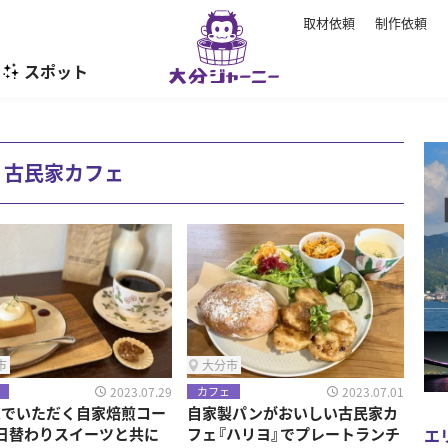
取材依頼
制作依頼
スポット
暮らし
古民家カフェ
市
大分市
2023.07.29
2023.07.01
カフェ
家でいただく自家焙煎コー
自家製パンがおいしい古民家カ
エ
日替わりスイーツと共に
フェ『ハリヨ』でプレートランチ