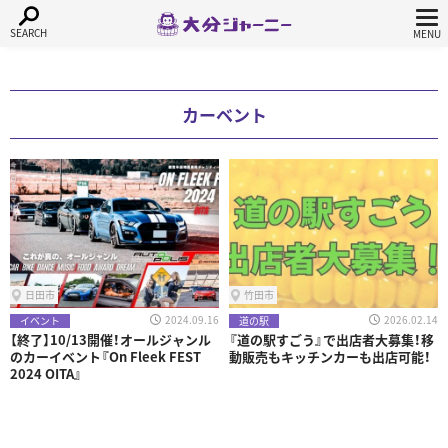
カーベント
日田市
竹田市
2024.09.16
2026.02.14
イベント
道の駅
【終了】10/13開催！オールジャンル
『道の駅すごう』で出店者大募集！移
のカーイベント『On Fleek FEST
動販売もキッチンカーも出店可能！
2024 OITA』